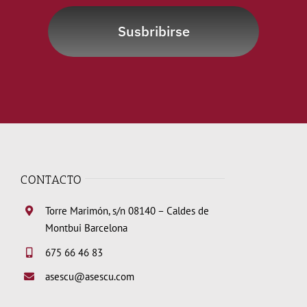
Susbribirse
CONTACTO
Torre Marimón, s/n 08140 – Caldes de
Montbui Barcelona
675 66 46 83
asescu@asescu.com