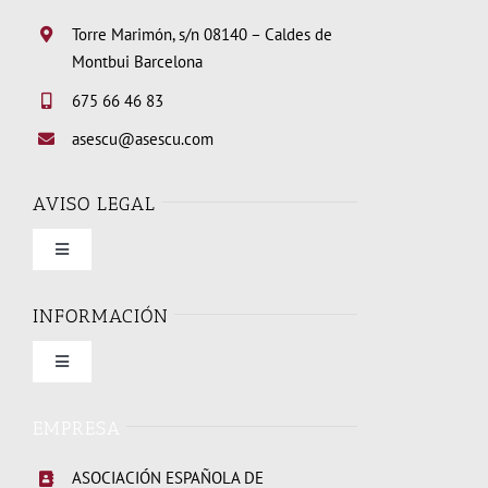
Torre Marimón, s/n 08140 – Caldes de
Montbui Barcelona
675 66 46 83
asescu@asescu.com
AVISO LEGAL
Toggle
Navigation
Condiciones de uso
INFORMACIÓN
Toggle
Política de privacidad
Navigation
Quienes somos
EMPRESA
Política de cookies
ASOCIACIÓN ESPAÑOLA DE