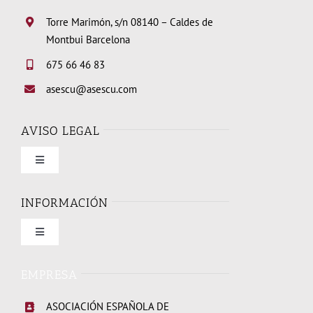
Torre Marimón, s/n 08140 – Caldes de
Montbui Barcelona
675 66 46 83
asescu@asescu.com
AVISO LEGAL
Toggle
Navigation
Condiciones de uso
INFORMACIÓN
Toggle
Política de privacidad
Navigation
Quienes somos
EMPRESA
Política de cookies
ASOCIACIÓN ESPAÑOLA DE