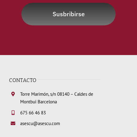
Susbribirse
CONTACTO
Torre Marimón, s/n 08140 – Caldes de
Montbui Barcelona
675 66 46 83
asescu@asescu.com