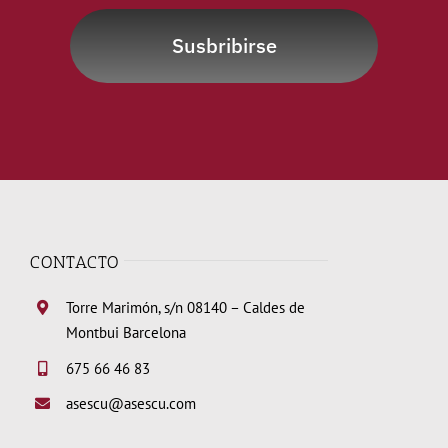
Susbribirse
CONTACTO
Torre Marimón, s/n 08140 – Caldes de
Montbui Barcelona
675 66 46 83
asescu@asescu.com