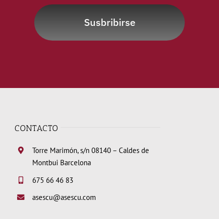
Susbribirse
CONTACTO
Torre Marimón, s/n 08140 – Caldes de
Montbui Barcelona
675 66 46 83
asescu@asescu.com