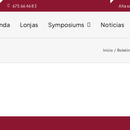
675 66 46 83
Alta 
enda
Lonjas
Symposiums
Noticias
Inicio
Boletín