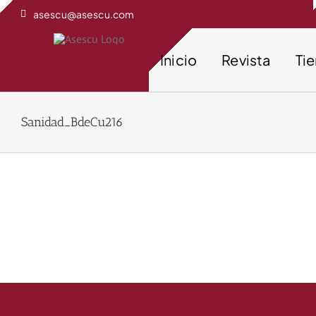
Saltar
asescu@asescu.com
al
contenido
Inicio
Revista
Ti
Sanidad_BdeCu216