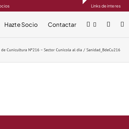
socios
Links de interes
Hazte Socio
Contactar
 de Cunicultura Nº216 – Sector Cunicola al dia
Sanidad_BdeCu216