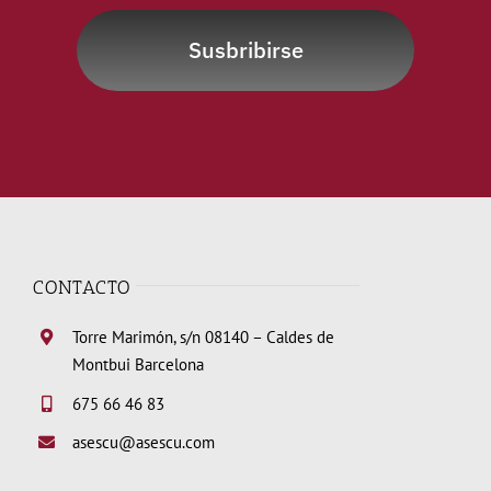
Susbribirse
CONTACTO
Torre Marimón, s/n 08140 – Caldes de
Montbui Barcelona
675 66 46 83
asescu@asescu.com