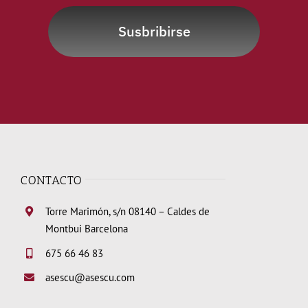
Susbribirse
CONTACTO
Torre Marimón, s/n 08140 – Caldes de
Montbui Barcelona
675 66 46 83
asescu@asescu.com