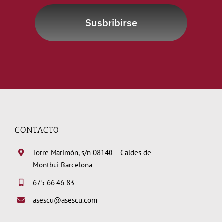
Susbribirse
CONTACTO
Torre Marimón, s/n 08140 – Caldes de
Montbui Barcelona
675 66 46 83
asescu@asescu.com