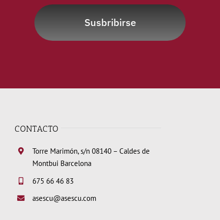
Susbribirse
CONTACTO
Torre Marimón, s/n 08140 – Caldes de
Montbui Barcelona
675 66 46 83
asescu@asescu.com