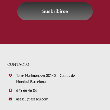
Susbribirse
CONTACTO
Torre Marimón, s/n 08140 – Caldes de
Montbui Barcelona
675 66 46 83
asescu@asescu.com