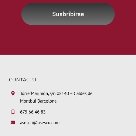
Susbribirse
CONTACTO
Torre Marimón, s/n 08140 – Caldes de
Montbui Barcelona
675 66 46 83
asescu@asescu.com