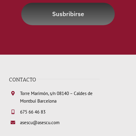
Susbribirse
CONTACTO
Torre Marimón, s/n 08140 – Caldes de
Montbui Barcelona
675 66 46 83
asescu@asescu.com