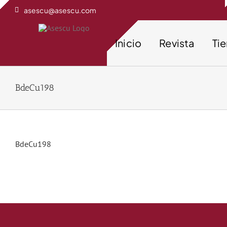
Saltar
asescu@asescu.com
al
contenido
Inicio
Revista
Ti
BdeCu198
BdeCu198