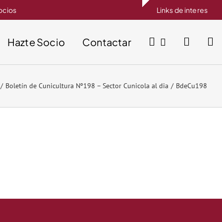
socios
Links de interes
Hazte Socio
Contactar
Boletín de Cunicultura Nº198 – Sector Cunicola al dia
BdeCu198