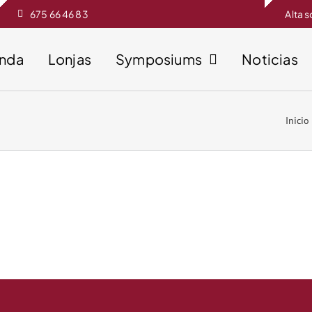
675 66 46 83
Alta 
enda
Lonjas
Symposiums
Noticias
Inicio