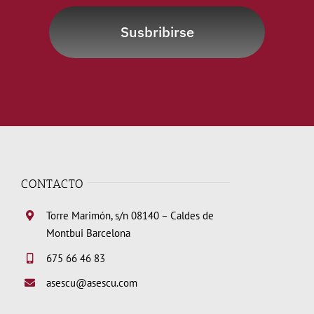
Susbribirse
CONTACTO
Torre Marimón, s/n 08140 – Caldes de
Montbui Barcelona
675 66 46 83
asescu@asescu.com