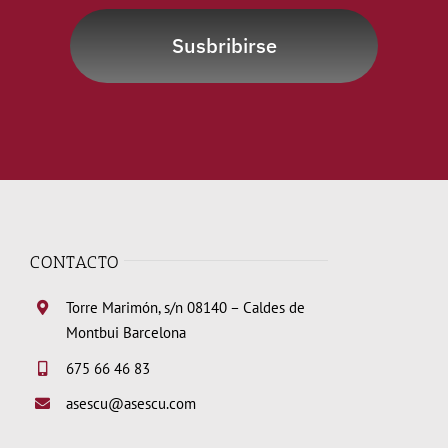
Susbribirse
CONTACTO
Torre Marimón, s/n 08140 – Caldes de
Montbui Barcelona
675 66 46 83
asescu@asescu.com