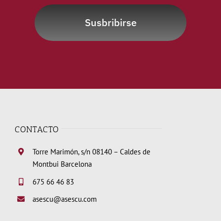
Susbribirse
CONTACTO
Torre Marimón, s/n 08140 – Caldes de
Montbui Barcelona
675 66 46 83
asescu@asescu.com