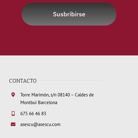
Susbribirse
CONTACTO
Torre Marimón, s/n 08140 – Caldes de
Montbui Barcelona
675 66 46 83
asescu@asescu.com