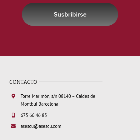
Susbribirse
CONTACTO
Torre Marimón, s/n 08140 – Caldes de
Montbui Barcelona
675 66 46 83
asescu@asescu.com