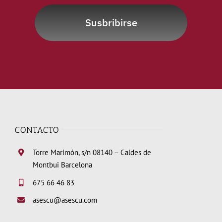
Susbribirse
CONTACTO
Torre Marimón, s/n 08140 – Caldes de
Montbui Barcelona
675 66 46 83
asescu@asescu.com