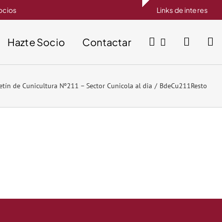
socios
Links de interes
Hazte Socio
Contactar
etín de Cunicultura Nº211 – Sector Cunicola al dia
BdeCu211Resto