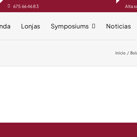
675 66 46 83
Alta 
enda
Lonjas
Symposiums
Noticias
Inicio
Bol