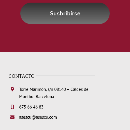
Susbribirse
CONTACTO
Torre Marimón, s/n 08140 – Caldes de
Montbui Barcelona
675 66 46 83
asescu@asescu.com