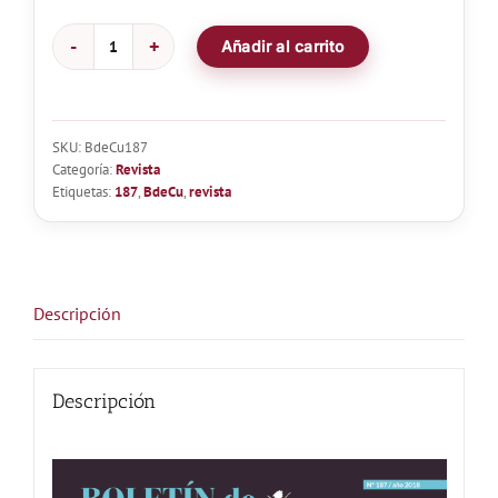
Añadir al carrito
Boletín
de
Cunicultura
Nº187
SKU:
BdeCu187
cantidad
Categoría:
Revista
Etiquetas:
187
,
BdeCu
,
revista
Descripción
Descripción