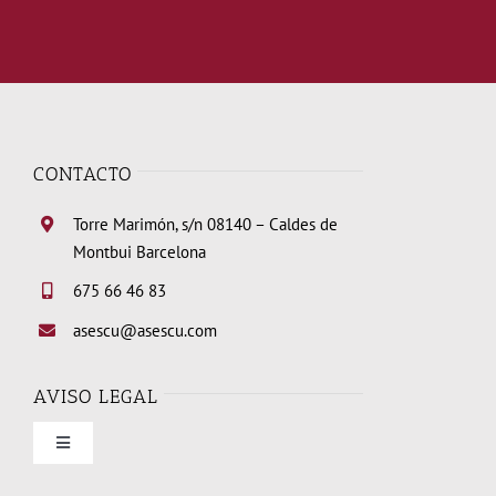
CONTACTO
Torre Marimón, s/n 08140 – Caldes de
Montbui Barcelona
675 66 46 83
asescu@asescu.com
AVISO LEGAL
Toggle
Navigation