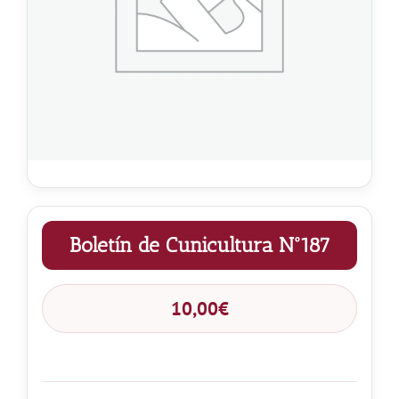
Noticias
Hazte Socio
Contactar
WooCommerce My Account
Boletín de Cunicultura Nº187
WooCommerce Cart
10,00
€