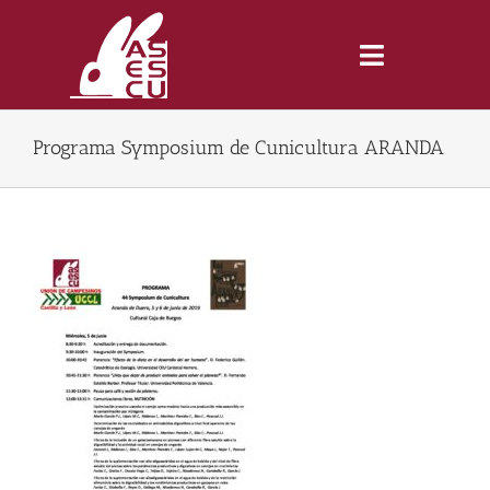
Saltar
al
contenido
Toggle
Navigatio
Programa Symposium de Cunicultura ARANDA
Inicio
Revista
Tienda
Lonjas
Symposiums