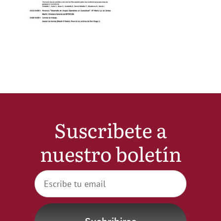
Noticias
Hazte Socio
Contactar
WooCommerce My Account
Suscribete a
nuestro boletín
WooCommerce Cart