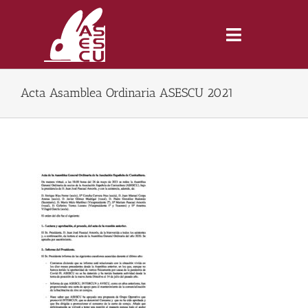
Saltar
al
contenido
Toggle
Navigatio
Acta Asamblea Ordinaria ASESCU 2021
Inicio
Revista
Tienda
Lonjas
Symposiums