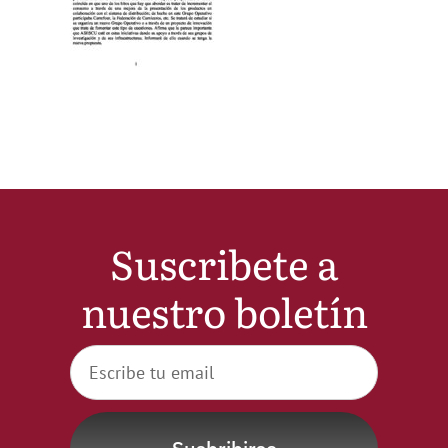
Noticias
Hazte Socio
Contactar
WooCommerce My Account
Suscribete a
nuestro boletín
WooCommerce Cart