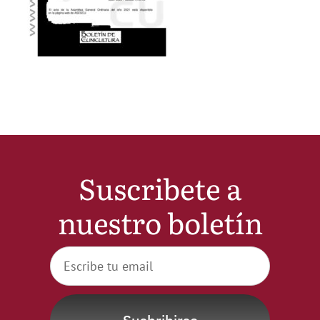
Noticias
Hazte Socio
Contactar
WooCommerce My Account
Suscribete a
nuestro boletín
WooCommerce Cart