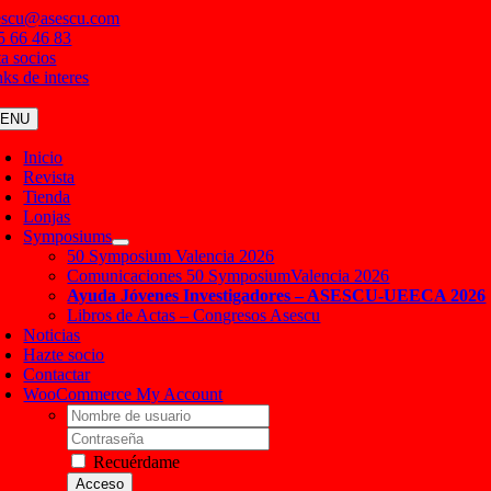
Saltar
escu@asescu.com
al
5 66 46 83
contenido
ta socios
nks de interes
ENU
Inicio
Revista
Tienda
Lonjas
Symposiums
50 Symposium Valencia 2026
Comunicaciones 50 SymposiumValencia 2026
Ayuda Jóvenes Investigadores – ASESCU-UEECA 2026
Libros de Actas – Congresos Asescu
Noticias
Hazte socio
Contactar
WooCommerce My Account
Username:
Contraseña
Recuérdame