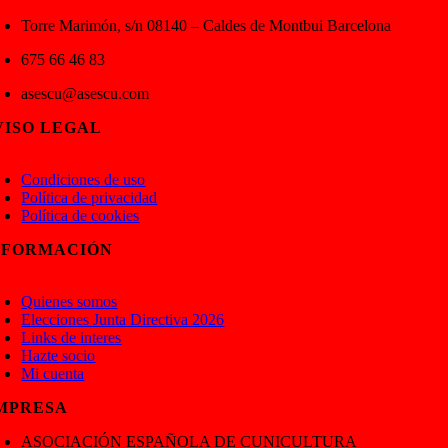
Torre Marimón, s/n 08140 – Caldes de Montbui Barcelona
675 66 46 83
asescu@asescu.com
VISO LEGAL
oggle
avigation
Condiciones de uso
Política de privacidad
Política de cookies
NFORMACIÓN
oggle
avigation
Quienes somos
Elecciones Junta Directiva 2026
Links de interes
Hazte socio
Mi cuenta
MPRESA
ASOCIACIÓN ESPAÑOLA DE CUNICULTURA