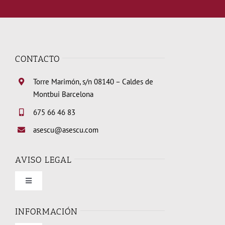
CONTACTO
Torre Marimón, s/n 08140 – Caldes de
Montbui Barcelona
675 66 46 83
asescu@asescu.com
AVISO LEGAL
Toggle
Navigation
Condiciones de uso
INFORMACIÓN