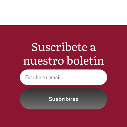
Noticias
Hazte Socio
Suscribete a
Contactar
nuestro boletín
WooCommerce My Account
WooCommerce Cart
Susbribirse