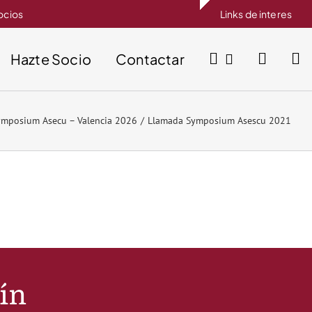
socios
Links de interes
Hazte Socio
Contactar
ymposium Asecu – Valencia 2026
Llamada Symposium Asescu 2021
tín