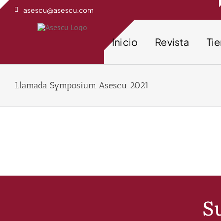
Saltar
asescu@asescu.com
al
contenido
Inicio
Revista
Ti
Llamada Symposium Asescu 2021
Su