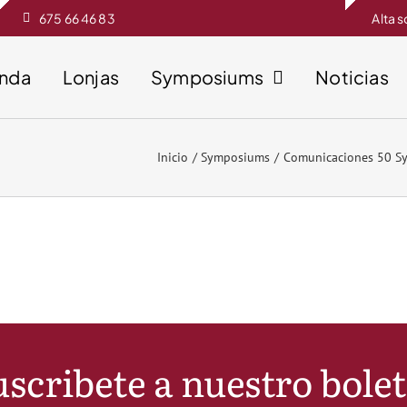
675 66 46 83
Alta 
enda
Lonjas
Symposiums
Noticias
Inicio
Symposiums
Comunicaciones 50 S
scribete a nuestro bole