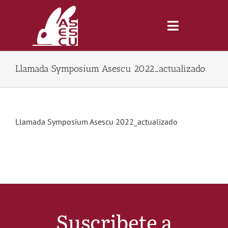
Saltar
al
contenido
Toggle
Navigatio
Llamada Symposium Asescu 2022_actualizado
Inicio
Revista
Llamada Symposium Asescu 2022_actualizado
Tienda
Lonjas
Symposiums
Suscribete a