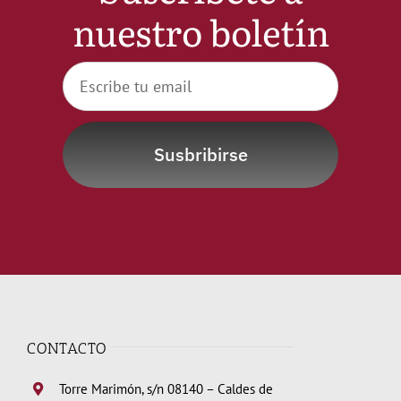
nuestro boletín
Noticias
Hazte Socio
Contactar
Susbribirse
WooCommerce My Account
WooCommerce Cart
CONTACTO
Torre Marimón, s/n 08140 – Caldes de