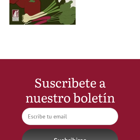
Noticias
Hazte Socio
Contactar
WooCommerce My Account
Suscribete a
nuestro boletín
WooCommerce Cart