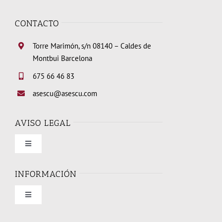
CONTACTO
Torre Marimón, s/n 08140 – Caldes de
Montbui Barcelona
675 66 46 83
asescu@asescu.com
AVISO LEGAL
Toggle
Navigation
Condiciones de uso
INFORMACIÓN
Toggle
Política de privacidad
Navigation
Quienes somos