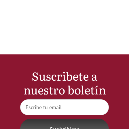
Noticias
Hazte Socio
Contactar
WooCommerce My Account
Suscribete a
nuestro boletín
WooCommerce Cart