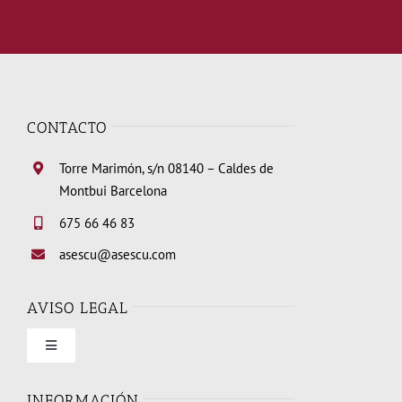
CONTACTO
Torre Marimón, s/n 08140 – Caldes de
Montbui Barcelona
675 66 46 83
asescu@asescu.com
AVISO LEGAL
Toggle
Navigation
Condiciones de uso
INFORMACIÓN