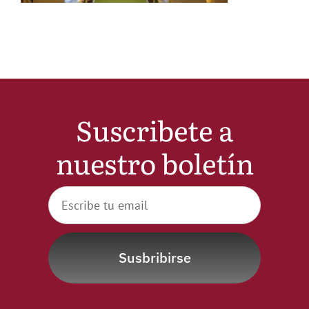
Noticias
Hazte Socio
Contactar
Suscribete a
nuestro boletín
WooCommerce My Account
WooCommerce Cart
Susbribirse