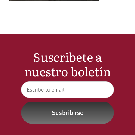
Noticias
Hazte Socio
Contactar
Suscribete a
nuestro boletín
WooCommerce My Account
WooCommerce Cart
Susbribirse