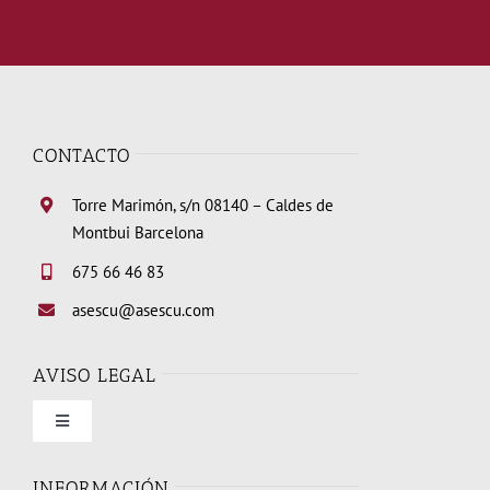
CONTACTO
Torre Marimón, s/n 08140 – Caldes de
Montbui Barcelona
675 66 46 83
asescu@asescu.com
AVISO LEGAL
Toggle
Navigation
Condiciones de uso
INFORMACIÓN