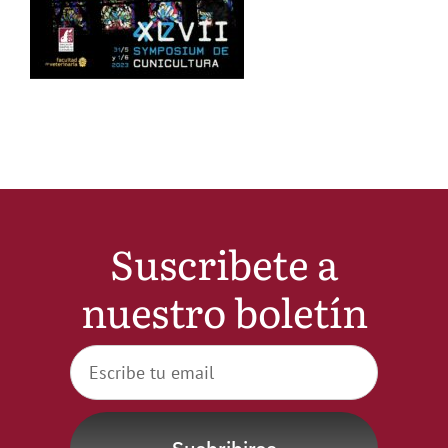
Noticias
Hazte Socio
Contactar
WooCommerce My Account
Suscribete a
nuestro boletín
WooCommerce Cart