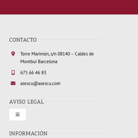
CONTACTO
Torre Marimón, s/n 08140 – Caldes de
Montbui Barcelona
675 66 46 83
asescu@asescu.com
AVISO LEGAL
Toggle
Navigation
Condiciones de uso
INFORMACIÓN