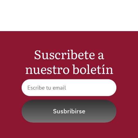
Noticias
Hazte Socio
Suscribete a
Contactar
nuestro boletín
WooCommerce My Account
WooCommerce Cart
Susbribirse