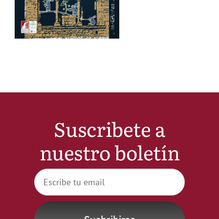
Noticias
Hazte Socio
Contactar
WooCommerce My Account
Suscribete a
nuestro boletín
WooCommerce Cart