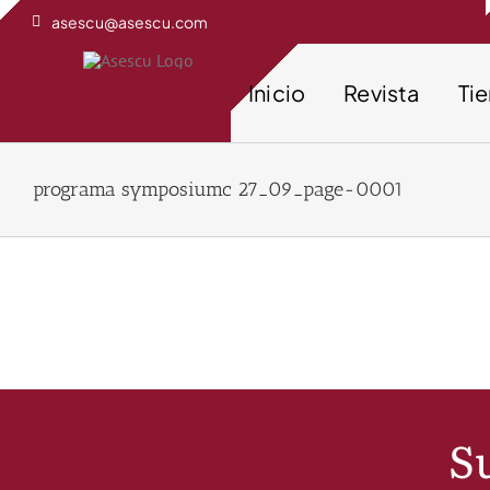
Saltar
asescu@asescu.com
al
contenido
Inicio
Revista
Ti
programa symposiumc 27_09_page-0001
Su