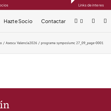
socios
Links de interes
Hazte Socio
Contactar
io
Asescu Valencia2026
programa symposiumc 27_09_page-0001
tín