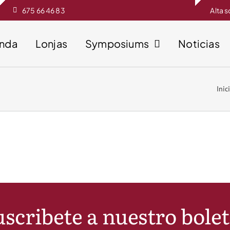
675 66 46 83
Alta 
enda
Lonjas
Symposiums
Noticias
Inic
scribete a nuestro bole