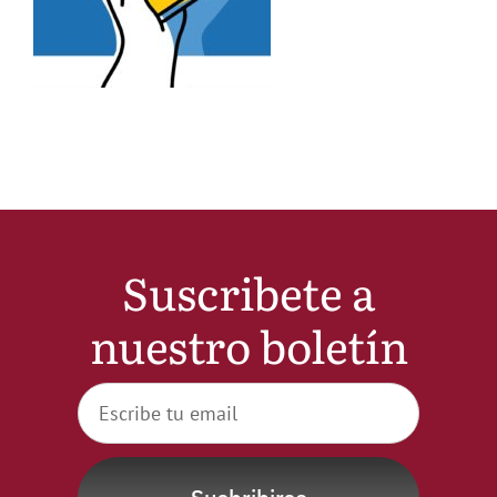
Noticias
Hazte Socio
Contactar
WooCommerce My Account
Suscribete a
nuestro boletín
WooCommerce Cart