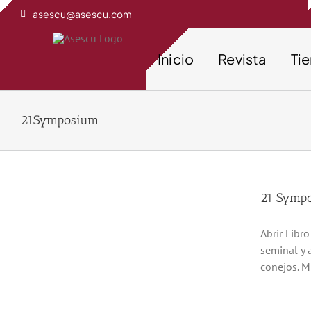
Saltar
asescu@asescu.com
al
contenido
Inicio
Revista
Ti
21Symposium
21 Sympo
Abrir Libr
seminal y 
conejos. M