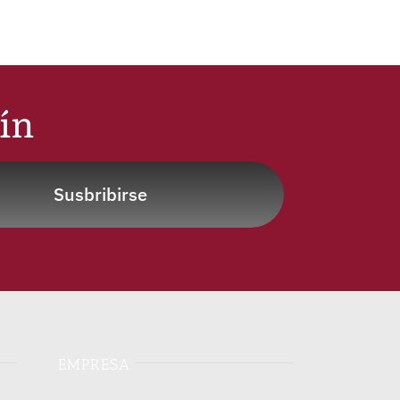
tín
Susbribirse
EMPRESA