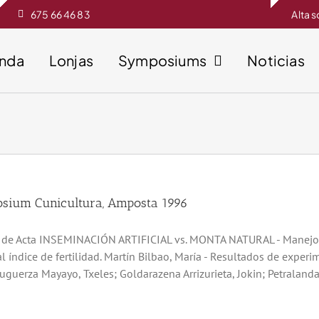
675 66 46 83
Alta 
enda
Lonjas
Symposiums
Noticias
sium Cunicultura, Amposta 1996
o de Acta INSEMINACIÓN ARTIFICIAL vs. MONTA NATURAL - Manejo en 
al índice de fertilidad. Martín Bilbao, María - Resultados de exper
uguerza Mayayo, Txeles; Goldarazena Arrizurieta, Jokin; Petralanda,