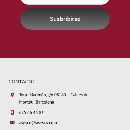
Susbribirse
CONTACTO
Torre Marimón, s/n 08140 – Caldes de
Montbui Barcelona
675 66 46 83
asescu@asescu.com