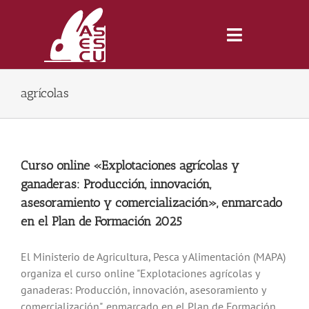
Saltar
al
contenido
Toggle
Navigatio
agrícolas
Inicio
Revista
Curso online «Explotaciones agrícolas y
ganaderas: Producción, innovación,
Tienda
asesoramiento y comercialización», enmarcado
en el Plan de Formación 2025
Lonjas
El Ministerio de Agricultura, Pesca y Alimentación (MAPA)
organiza el curso online "Explotaciones agrícolas y
Symposiums
ganaderas: Producción, innovación, asesoramiento y
comercialización", enmarcado en el Plan de Formación