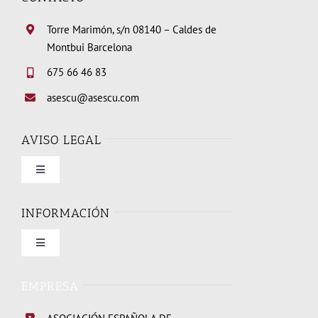
Torre Marimón, s/n 08140 – Caldes de
Montbui Barcelona
675 66 46 83
asescu@asescu.com
AVISO LEGAL
Toggle
Navigation
Condiciones de uso
INFORMACIÓN
Toggle
Política de privacidad
Navigation
Quienes somos
EMPRESA
Política de cookies