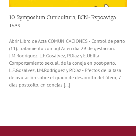
Noticias
10 Symposium Cunicultura, BCN-Expoaviga
1985
Hazte Socio
Abrir Libro de Acta COMUNICACIONES - Control de parto
(11): tratamiento con pgf2a en día 29 de gestación.
Contactar
J.M.Rodríguez, L.F.Gosálvez, P.Díaz y E.Ubilla -
Comportamiento sexual, de la coneja en post-parto.
WooCommerce My Account
L.F.Gosálvez, J.M.Rodríguez y P.Díaz - Efectos de la tasa
de ovulación sobre el grado de desarrollo del útero, 7
días postcoito, en conejas [...]
WooCommerce Cart