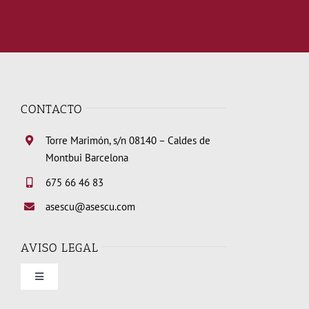
CONTACTO
Torre Marimón, s/n 08140 – Caldes de
Montbui Barcelona
675 66 46 83
asescu@asescu.com
AVISO LEGAL
Toggle
Navigation