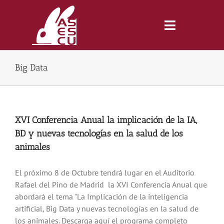
Saltar
al
contenido
Toggle
Navigatio
Big Data
Inicio
Revista
XVI Conferencia Anual la implicación de la IA,
BD y nuevas tecnologías en la salud de los
Tienda
animales
Lonjas
El próximo 8 de Octubre tendrá lugar en el Auditorio
Rafael del Pino de Madrid la XVI Conferencia Anual que
abordará el tema "La Implicación de la inteligencia
Symposiums
artificial, Big Data y nuevas tecnologías en la salud de
los animales. Descarga aquí el programa completo