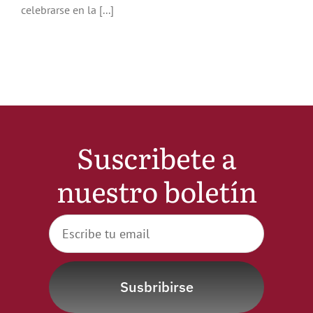
celebrarse en la [...]
Noticias
Hazte Socio
Contactar
Suscribete a
WooCommerce My Account
nuestro boletín
WooCommerce Cart
Susbribirse