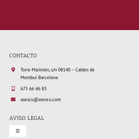
CONTACTO
Torre Marimón, s/n 08140 – Caldes de
Montbui Barcelona
675 66 46 83
asescu@asescu.com
AVISO LEGAL
Toggle