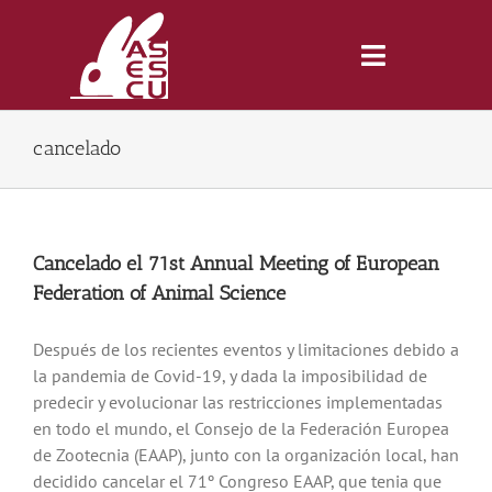
Saltar
al
contenido
Toggle
Navigatio
cancelado
Inicio
Revista
Cancelado el 71st Annual Meeting of European
Federation of Animal Science
Tienda
Después de los recientes eventos y limitaciones debido a
la pandemia de Covid-19, y dada la imposibilidad de
Lonjas
predecir y evolucionar las restricciones implementadas
en todo el mundo, el Consejo de la Federación Europea
Symposiums
de Zootecnia (EAAP), junto con la organización local, han
decidido cancelar el 71º Congreso EAAP, que tenia que