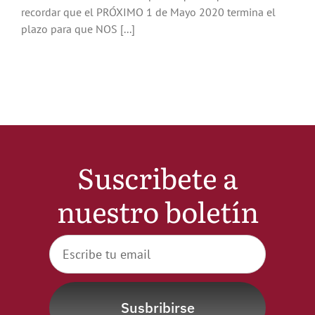
recordar que el PRÓXIMO 1 de Mayo 2020 termina el
Noticias
plazo para que NOS [...]
Hazte Socio
Contactar
WooCommerce My Account
Suscribete a
nuestro boletín
WooCommerce Cart
Susbribirse