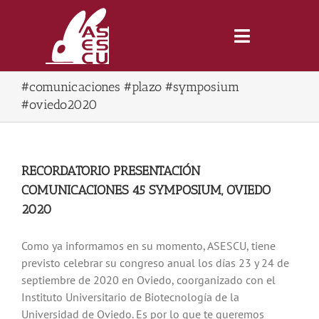
Saltar
al
contenido
Toggle
Navigatio
#comunicaciones #plazo #symposium
Inicio
#oviedo2020
Revista
RECORDATORIO PRESENTACIÓN
COMUNICACIONES 45 SYMPOSIUM, OVIEDO
Tienda
2020
Lonjas
Como ya informamos en su momento, ASESCU, tiene
previsto celebrar su congreso anual los días 23 y 24 de
septiembre de 2020 en Oviedo, coorganizado con el
Symposiums
Instituto Universitario de Biotecnología de la
Universidad de Oviedo. Es por lo que te queremos