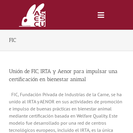
Saltar
al
contenido
Toggle
Navigatio
FIC
Inicio
Revista
Unión de FIC, IRTA y Aenor para impulsar una
certificación en bienestar animal
Tienda
FIC, Fundación Privada de Industrias de la Carne, se ha
unido al IRTA y AENOR en sus actividades de promoción
Lonjas
e impulso de buenas prácticas en bienestar animal
mediante certificación basada en Welfare Quality. Este
Symposiums
modelo fue desarrollado por una red de centros
tecnológicos europeos, incluido el IRTA, es la única