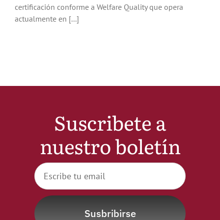
certificación conforme a Welfare Quality que opera
Noticias
actualmente en [...]
Hazte Socio
Contactar
WooCommerce My Account
Suscribete a
nuestro boletín
WooCommerce Cart
Susbribirse