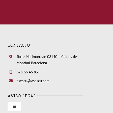
CONTACTO
Torre Marimón, s/n 08140 – Caldes de
Montbui Barcelona
675 66 46 83
asescu@asescu.com
AVISO LEGAL
Toggle