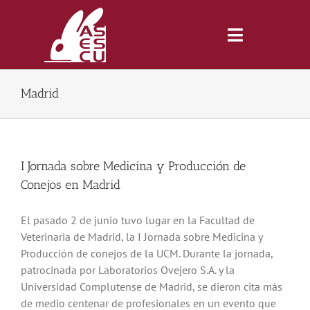
Saltar
al
contenido
Toggle
Navigatio
Madrid
Inicio
Revista
I Jornada sobre Medicina y Producción de
Conejos en Madrid
Tienda
El pasado 2 de junio tuvo lugar en la Facultad de
Veterinaria de Madrid, la I Jornada sobre Medicina y
Lonjas
Producción de conejos de la UCM. Durante la jornada,
patrocinada por Laboratorios Ovejero S.A. y la
Symposiums
Universidad Complutense de Madrid, se dieron cita más
de medio centenar de profesionales en un evento que