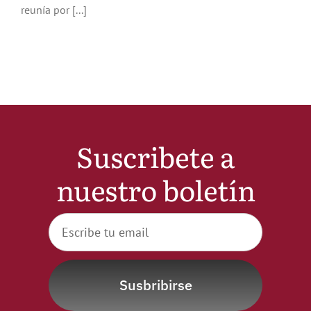
reunía por [...]
Noticias
Hazte Socio
Contactar
Suscribete a
WooCommerce My Account
nuestro boletín
WooCommerce Cart
Susbribirse