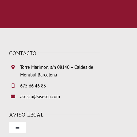
CONTACTO
Torre Marimón, s/n 08140 – Caldes de
Montbui Barcelona
675 66 46 83
asescu@asescu.com
AVISO LEGAL
Toggle
Navigation