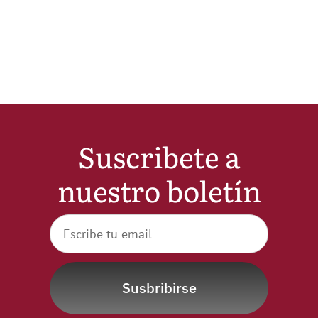
Noticias
Hazte Socio
Contactar
Suscribete a
WooCommerce My Account
nuestro boletín
WooCommerce Cart
Susbribirse